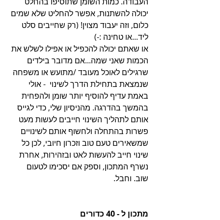
העבודה. כמות השומן שתוסיפו בהחלט 
יכולה להשתנות, אפשר להחליט שלא שמים 
כלום, וזה יעבוד מצוין! (רק שחייבים סלט 
ליד...או טחינה :-)
או שאתם יכולה להכפיל או אפילו לשלש את 
הכמות שאני שמה...אם מדובר בילדים 
שרגילים לאוכל מעובד /מתועש או משפחה 
שנמצאת בתחילת הדרך לשינוי  - אולי 
באמת עדיף להוסיף יותר שומן ולהפחית 
בהמשך בהדרגה. מהניסיון שלי, כדי לגייס 
אותם לתהליך השינוי חייבים לעשות מעט 
פשרות בהתחלה ולחשוף אותם לשינויים 
שמשאירים טעם טוב וזכרון חיובי, לכן כל 
שינוי חייב להעשות לאט ובזהירות, אחרת 
נשרף המתכון, וספק אם יסכימו לטעום 
שוב. וחבל.
מתכון ל - 40 כדורים 